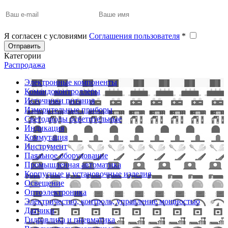
Я согласен с условиями
Соглашения пользователя
*
Отправить
Категории
Распродажа
Электронные компоненты
Командоконтроллеры
Источники питания
Измерительные приборы
Светодиоды осветительные
Индикация
Коммутация
Инструмент
Паяльное оборудование
Промышленная автоматика
Корпусные и установочные изделия
Освещение
Оптоэлектроника
Электричество, контроль, управление мощностью
Датчики
Гидравлика и пневматика