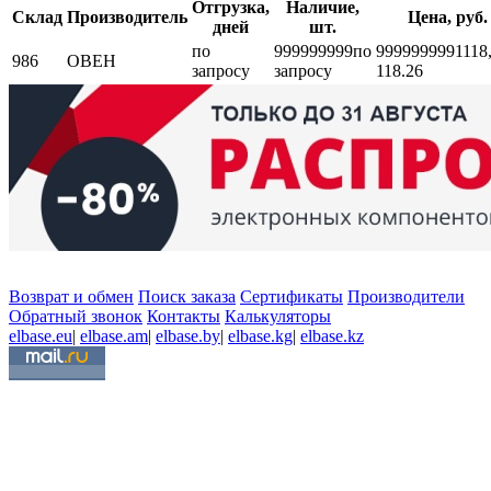
Отгрузка,
Наличие,
Склад
Производитель
Цена, руб.
дней
шт.
по
999999999
по
999999999
1118
986
ОВЕН
запросу
запросу
118.26
Возврат и обмен
Поиск заказа
Сертификаты
Производители
Обратный звонок
Контакты
Калькуляторы
elbase.eu
|
elbase.am
|
elbase.by
|
elbase.kg
|
elbase.kz