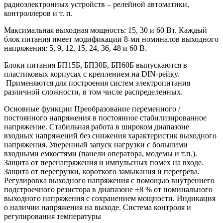
радиоэлектронных устройств – релейной автоматики,
контроллеров и т. п.
Максимальная выходная мощность: 15, 30 и 60 Вт. Каждый
блок питания имеет модификации 8-ми номиналов выходного
напряжения: 5, 9, 12, 15, 24, 36, 48 и 60 В.
Блоки питания БП15Б, БП30Б, БП60Б выпускаются в
пластиковых корпусах с креплением на DIN-рейку.
Применяются для построения систем электропитания
различной сложности, в том числе распределенных.
Основные функции Преобразование переменного /
постоянного напряжения в постоянное стабилизированное
напряжение. Стабильная работа в широком диапазоне
входных напряжений без снижения характеристик выходного
напряжения. Уверенный запуск нагрузки с большими
входными емкостями (панели оператора, модемы и т.п.).
Защита от перенапряжения и импульсных помех на входе.
Защита от перегрузки, короткого замыкания и перегрева.
Регулировка выходного напряжения с помощью внутреннего
подстроечного резистора в диапазоне ±8 % от номинального
выходного напряжения с сохранением мощности. Индикация
о наличии напряжения на выходе. Система контроля и
регулирования температуры