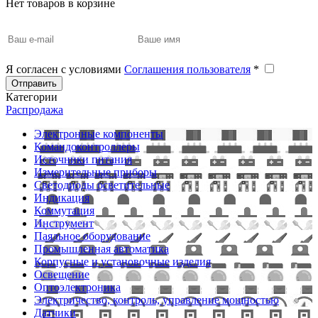
Нет товаров в корзине
Я согласен с условиями
Соглашения пользователя
*
Отправить
Категории
Распродажа
Электронные компоненты
Командоконтроллеры
Источники питания
Измерительные приборы
Светодиоды осветительные
Индикация
Коммутация
Инструмент
Паяльное оборудование
Промышленная автоматика
Корпусные и установочные изделия
Освещение
Оптоэлектроника
Электричество, контроль, управление мощностью
Датчики