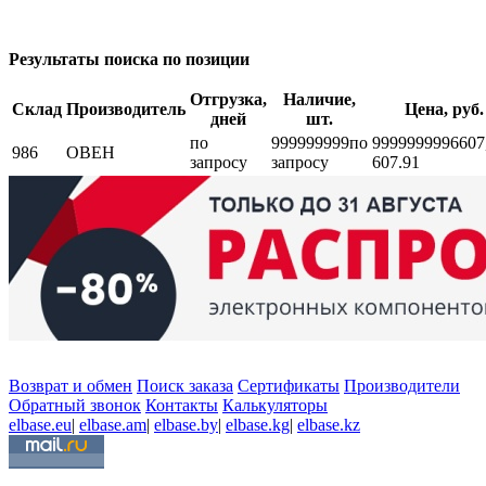
Результаты поиска по позиции
Отгрузка,
Наличие,
Склад
Производитель
Цена, руб.
дней
шт.
по
999999999
по
999999999
6607
986
ОВЕН
запросу
запросу
607.91
Возврат и обмен
Поиск заказа
Сертификаты
Производители
Обратный звонок
Контакты
Калькуляторы
elbase.eu
|
elbase.am
|
elbase.by
|
elbase.kg
|
elbase.kz