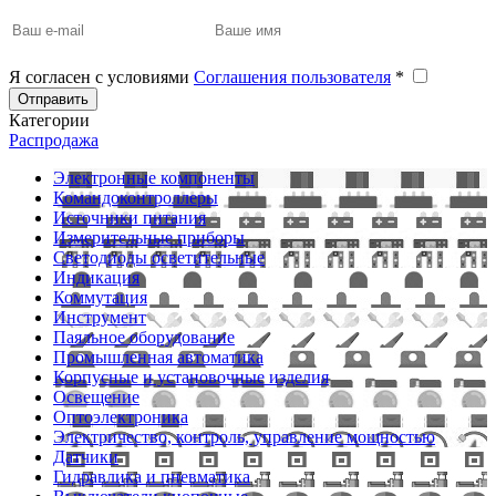
Я согласен с условиями
Соглашения пользователя
*
Отправить
Категории
Распродажа
Электронные компоненты
Командоконтроллеры
Источники питания
Измерительные приборы
Светодиоды осветительные
Индикация
Коммутация
Инструмент
Паяльное оборудование
Промышленная автоматика
Корпусные и установочные изделия
Освещение
Оптоэлектроника
Электричество, контроль, управление мощностью
Датчики
Гидравлика и пневматика