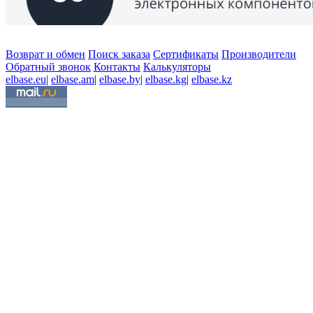
Возврат и обмен
Поиск заказа
Сертификаты
Производители
Обратный звонок
Контакты
Калькуляторы
elbase.eu
|
elbase.am
|
elbase.by
|
elbase.kg
|
elbase.kz