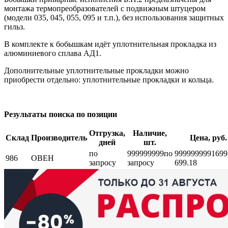
монтажа термопреобразователей с подвижным штуцером
(модели 035, 045, 055, 095 и т.п.), без использования защитных
гильз.
В комплекте к бобышкам идёт уплотнительная прокладка из
алюминиевого сплава АД1.
Дополнительные уплотнительные прокладки можно
приобрести отдельно: уплотнительные прокладки и кольца.
Результаты поиска по позиции
Отгрузка,
Наличие,
Склад
Производитель
Цена, руб.
дней
шт.
по
999999999
по
999999999
1699
986
ОВЕН
запросу
запросу
699.18