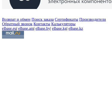
Возврат и обмен
Поиск заказа
Сертификаты
Производители
Обратный звонок
Контакты
Калькуляторы
elbase.eu
|
elbase.am
|
elbase.by
|
elbase.kg
|
elbase.kz