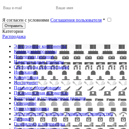
Я согласен с условиями
Соглашения пользователя
*
Отправить
Категории
Распродажа
Электронные компоненты
Командоконтроллеры
Источники питания
Измерительные приборы
Светодиоды осветительные
Индикация
Коммутация
Инструмент
Паяльное оборудование
Промышленная автоматика
Корпусные и установочные изделия
Освещение
Оптоэлектроника
Электричество, контроль, управление мощностью
Датчики
Гидравлика и пневматика