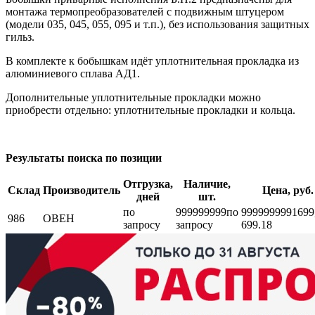
монтажа термопреобразователей с подвижным штуцером
(модели 035, 045, 055, 095 и т.п.), без использования защитных
гильз.
В комплекте к бобышкам идёт уплотнительная прокладка из
алюминиевого сплава АД1.
Дополнительные уплотнительные прокладки можно
приобрести отдельно: уплотнительные прокладки и кольца.
Результаты поиска по позиции
Отгрузка,
Наличие,
Склад
Производитель
Цена, руб.
дней
шт.
по
999999999
по
999999999
1699
986
ОВЕН
запросу
запросу
699.18