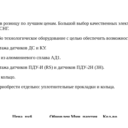
и в розницу по лучшим ценам. Большой выбор качественных эле
 СНГ.
о технологическое оборудование с целью обеспечить возможнос
ажа датчиков ДС и КУ.
а из алюминиевого сплава АД1.
тажа датчиков ПДУ-И (RS) и датчиков ПДУ-2Н (3Н).
 кольцо.
иобрести отдельно: уплотнительные прокладки и кольца.
Цена, руб.
Обновлен
Мин. партия
Кол-во
99999999
1699,18
1 699.18
Сегодня
1
З