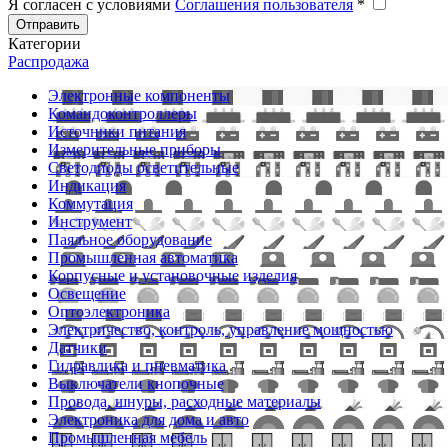
Я согласен с условиями
Соглашения пользователя
*
Отправить
Категории
Распродажа
Электронные компоненты
Командоконтроллеры
Источники питания
Измерительные приборы
Светодиоды осветительные
Индикация
Коммутация
Инструмент
Паяльное оборудование
Промышленная автоматика
Корпусные и установочные изделия
Освещение
Оптоэлектроника
Электричество, контроль, управление мощностью
Датчики
Гидравлика и пневматика
Выключатели кнопочные
Провода, шнуры, расходные материалы
Электроника для дома и авто
Промышленная мебель