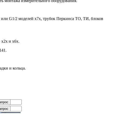
ть монтажа измерительного оборудования.
или G1/2 моделей х7х, трубок Перкинса ТО, ТИ, блоков
х2х и х6х.
141.
дки и кольца.
апрос
апрос