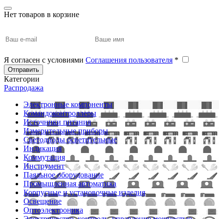
Нет товаров в корзине
Я согласен с условиями
Соглашения пользователя
*
Отправить
Категории
Распродажа
Электронные компоненты
Командоконтроллеры
Источники питания
Измерительные приборы
Светодиоды осветительные
Индикация
Коммутация
Инструмент
Паяльное оборудование
Промышленная автоматика
Корпусные и установочные изделия
Освещение
Оптоэлектроника
Электричество, контроль, управление мощностью