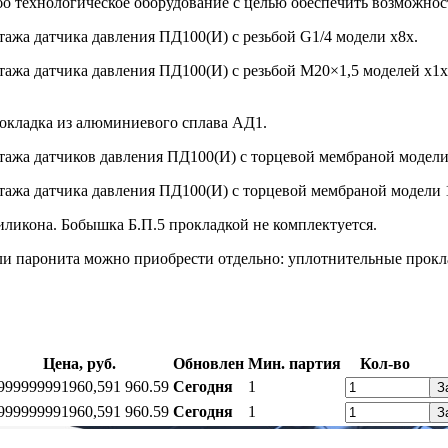
о технологическое оборудование с целью обеспечить возможнос
ажа датчика давления ПД100(И) с резьбой G1/4 модели х8х.
жа датчика давления ПД100(И) с резьбой М20×1,5 моделей х1х 
рокладка из алюминиевого сплава АД1.
ажа датчиков давления ПД100(И) с торцевой мембраной модели 
ажа датчика давления ПД100(И) с торцевой мембраной модели 
иликона. Бобышка Б.П.5 прокладкой не комплектуется.
и паронита можно приобрести отдельно: уплотнительные прокла
Цена, руб.
Обновлен
Мин. партия
Кол-во
99999999
1960,59
1 960.59
Сегодня
1
З
99999999
1960,59
1 960.59
Сегодня
1
З