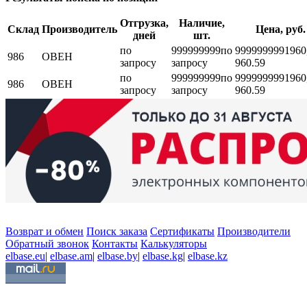
Отгрузка,
Наличие,
Склад
Производитель
Цена, руб.
дней
шт.
по
999999999
по
999999999
1960
986
ОВЕН
запросу
запросу
960.59
по
999999999
по
999999999
1960
986
ОВЕН
запросу
запросу
960.59
Возврат и обмен
Поиск заказа
Сертификаты
Производители
Обратный звонок
Контакты
Калькуляторы
elbase.eu
|
elbase.am
|
elbase.by
|
elbase.kg
|
elbase.kz