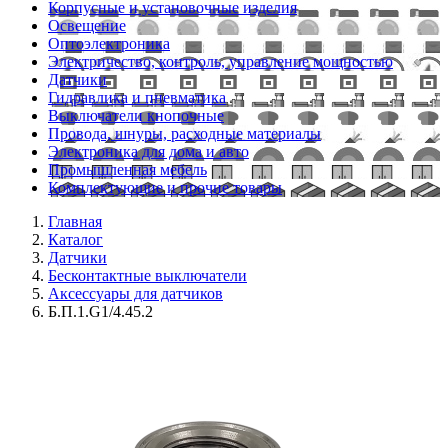
Корпусные и установочные изделия
Освещение
Оптоэлектроника
Электричество, контроль, управление мощностью
Датчики
Гидравлика и пневматика
Выключатели кнопочные
Провода, шнуры, расходные материалы
Электроника для дома и авто
Промышленная мебель
Комплектующие и прочие товары
Главная
Каталог
Датчики
Бесконтактные выключатели
Аксессуары для датчиков
Б.П.1.G1/4.45.2