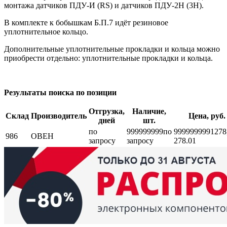
монтажа датчиков ПДУ-И (RS) и датчиков ПДУ-2Н (3Н).
В комплекте к бобышкам Б.П.7 идёт резиновое
уплотнительное кольцо.
Дополнительные уплотнительные прокладки и кольца можно
приобрести отдельно: уплотнительные прокладки и кольца.
Результаты поиска по позиции
Отгрузка,
Наличие,
Склад
Производитель
Цена, руб.
дней
шт.
по
999999999
по
999999999
1278
986
ОВЕН
запросу
запросу
278.01