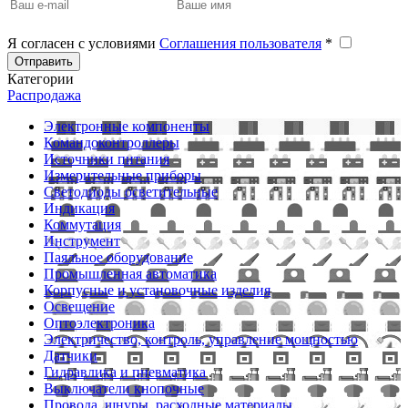
Я согласен с условиями
Соглашения пользователя
*
Отправить
Категории
Распродажа
Электронные компоненты
Командоконтроллеры
Источники питания
Измерительные приборы
Светодиоды осветительные
Индикация
Коммутация
Инструмент
Паяльное оборудование
Промышленная автоматика
Корпусные и установочные изделия
Освещение
Оптоэлектроника
Электричество, контроль, управление мощностью
Датчики
Гидравлика и пневматика
Выключатели кнопочные
Провода, шнуры, расходные материалы