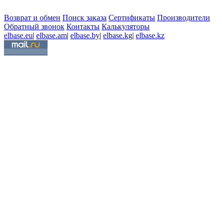
Возврат и обмен
Поиск заказа
Сертификаты
Производители
Обратный звонок
Контакты
Калькуляторы
elbase.eu
|
elbase.am
|
elbase.by
|
elbase.kg
|
elbase.kz